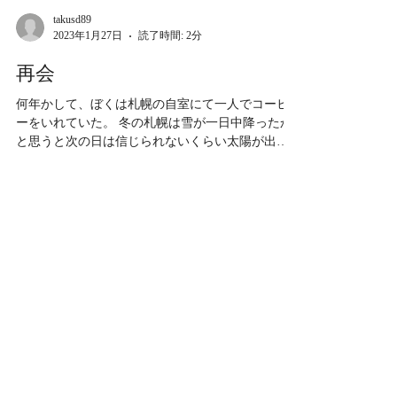
動によくあっていたけど、ハイスタは、セブ...
takusd89
2023年1月27日
読了時間: 2分
再会
何年かして、ぼくは札幌の自室にて一人でコーヒ
ーをいれていた。 冬の札幌は雪が一日中降ったか
と思うと次の日は信じられないくらい太陽が出る
ことがよくあって、窓から見える景色一面、昨日
降った真っ白の雪が目が覚めるほど反射してい
た。...
Load video