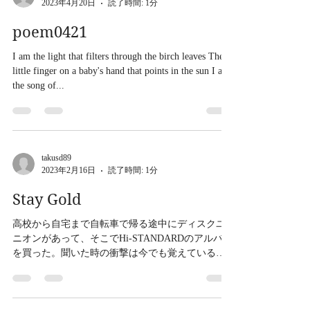
takusd89
2023年4月20日
読了時間: 1分
poem0421
I am the light that filters through the birch leaves The
little finger on a baby's hand that points in the sun I am
the song of...
takusd89
2023年2月16日
読了時間: 1分
Stay Gold
高校から自宅まで自転車で帰る途中にディスクユ
ニオンがあって、そこでHi-STANDARDのアルバム
を買った。聞いた時の衝撃は今でも覚えている。
当時2000年代初頭に聞いていたバンドたちは、鋭
い物悲しさを音に乗せて、思春期の悲しい攻撃衝